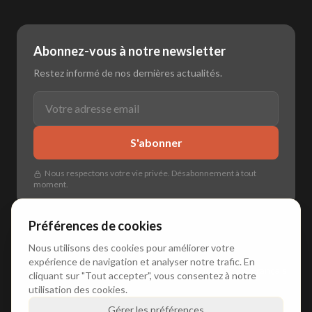
Abonnez-vous à notre newsletter
Restez informé de nos dernières actualités.
S'abonner
Nous respectons votre vie privée. Désabonnement à tout
moment.
Préférences de cookies
Nous utilisons des cookies pour améliorer votre
expérience de navigation et analyser notre trafic. En
🌐
🇳🇱 Nederlands
•
🇬🇧 English
•
🇩🇪 Deutsch
•
🇫🇷 Français
cliquant sur "Tout accepter", vous consentez à notre
utilisation des cookies.
Gérer les préférences