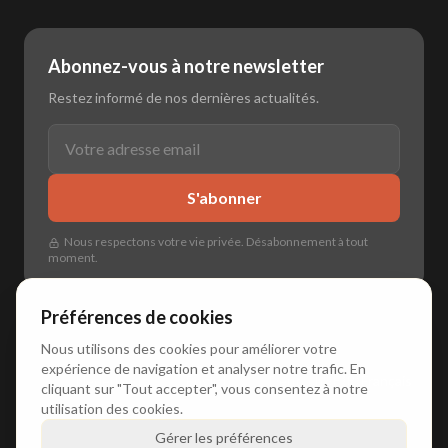
Abonnez-vous à notre newsletter
Restez informé de nos dernières actualités.
S'abonner
Nous respectons votre vie privée. Désabonnement à tout
moment.
Préférences de cookies
Nous utilisons des cookies pour améliorer votre
expérience de navigation et analyser notre trafic. En
🌐
🇳🇱 Nederlands
•
🇬🇧 English
•
🇩🇪 Deutsch
•
🇫🇷 Français
cliquant sur "Tout accepter", vous consentez à notre
utilisation des cookies.
Gérer les préférences