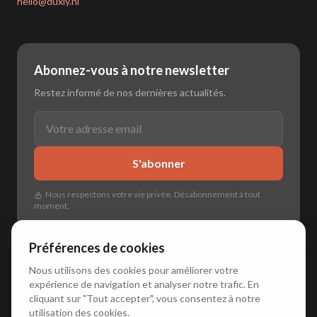
hello@duxly.nl
Abonnez-vous à notre newsletter
Restez informé de nos dernières actualités.
S'abonner
Nous respectons votre vie privée. Désabonnement à tout
moment.
Préférences de cookies
Nous utilisons des cookies pour améliorer votre
expérience de navigation et analyser notre trafic. En
🌐
🇳🇱 Nederlands
•
🇬🇧 English
•
🇩🇪 Deutsch
•
🇫🇷 Français
cliquant sur "Tout accepter", vous consentez à notre
utilisation des cookies.