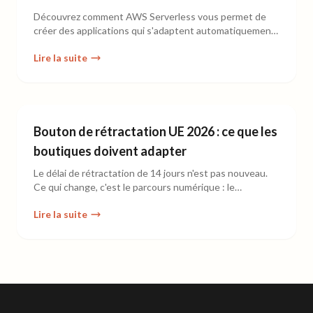
Découvrez comment AWS Serverless vous permet de
créer des applications qui s'adaptent automatiquement,
sécurisées et rentables.
Lire la suite
Bouton de rétractation UE 2026 : ce que les
boutiques doivent adapter
Le délai de rétractation de 14 jours n'est pas nouveau.
Ce qui change, c'est le parcours numérique : le
consommateur doit pouvoir exercer ce droit via une
Lire la suite
fonction électronique visible.