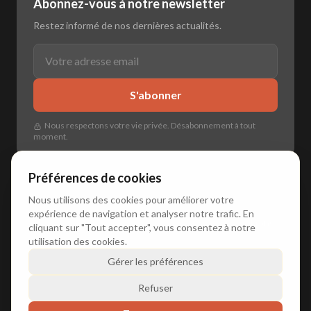
Abonnez-vous à notre newsletter
Restez informé de nos dernières actualités.
S'abonner
Nous respectons votre vie privée. Désabonnement à tout
moment.
Préférences de cookies
Nous utilisons des cookies pour améliorer votre
expérience de navigation et analyser notre trafic. En
🌐
🇳🇱 Nederlands
•
🇬🇧 English
•
🇩🇪 Deutsch
•
🇫🇷 Français
cliquant sur "Tout accepter", vous consentez à notre
utilisation des cookies.
Gérer les préférences
© 2026 Duxly. Tous droits réservés.
Refuser
Amsterdam • The Netherlands