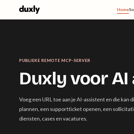
Skip to main content
Home
So
PUBLIEKE REMOTE MCP-SERVER
Duxly voor AI
Voeg een URL toe aan je AI-assistent en die kan 
plannen, een supportticket openen, een sollicitat
diensten, cases en vacatures.