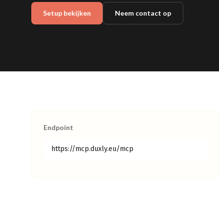
Setup bekijken
Neem contact op
Endpoint
https://mcp.duxly.eu/mcp