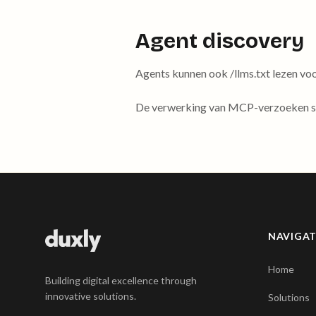
Agent discovery
Agents kunnen ook /llms.txt lezen vo
De verwerking van MCP-verzoeken sta
NAVIGA
Home
Building digital excellence through
innovative solutions.
Solutions