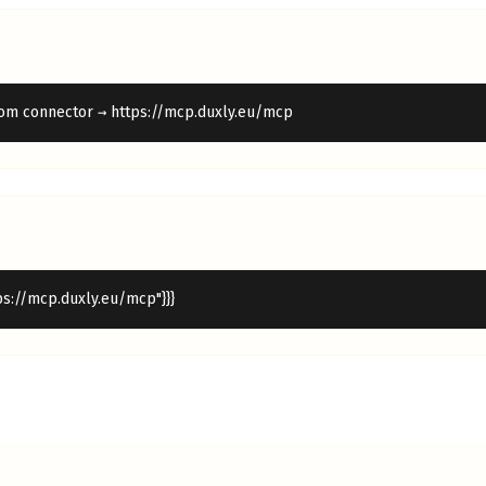
tom connector → https://mcp.duxly.eu/mcp
tps://mcp.duxly.eu/mcp"}}}