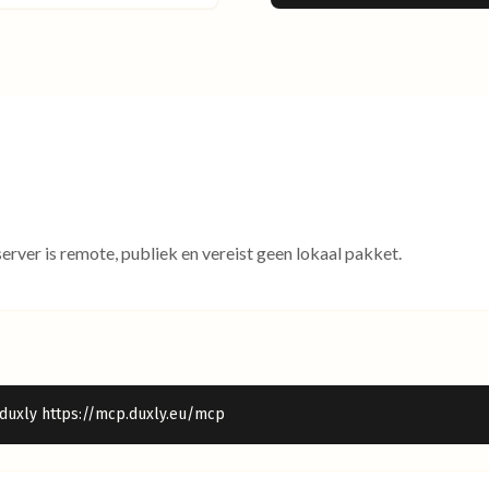
server is remote, publiek en vereist geen lokaal pakket.
 duxly https://mcp.duxly.eu/mcp