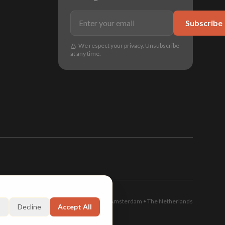
Subscribe
We respect your privacy. Unsubscribe
at any time.
Amsterdam • The Netherlands
s
Decline
Accept All