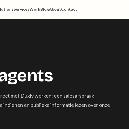
lutions
Services
Work
Blog
About
Contact
 agents
direct met Duxly werken: een salesafspraak
ie indienen en publieke informatie lezen over onze