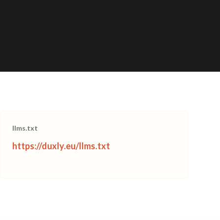
llms.txt
https://duxly.eu/llms.txt