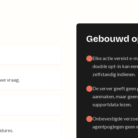
Gebouwd o
Elke actie vereist e-
double opt-in kan ee
zelfstandig indienen.
we vraag.
De server geeft geen 
aanmaken, maar geen 
supportdata lezen.
Onbevestigde verzoek
agentpogingen geen e
atures.