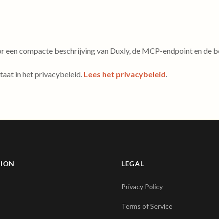
or een compacte beschrijving van Duxly, de MCP-endpoint en de be
at in het privacybeleid.
Lees het privacybeleid
.
TION
LEGAL
Privacy Policy
Terms of Service