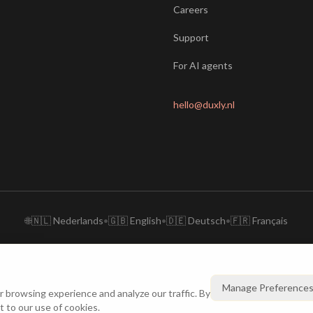
Careers
Support
For AI agents
hello@duxly.nl
🌐
🇳🇱 Nederlands
•
🇬🇧 English
•
🇩🇪 Deutsch
•
🇫🇷 Français
Manage Preference
browsing experience and analyze our traffic. By
t to our use of cookies.