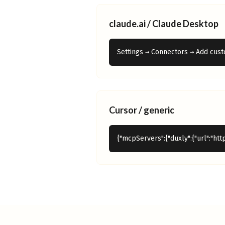
claude.ai / Claude Desktop
Settings → Connectors → Add cus
Cursor / generic
{"mcpServers":{"duxly":{"url":"ht