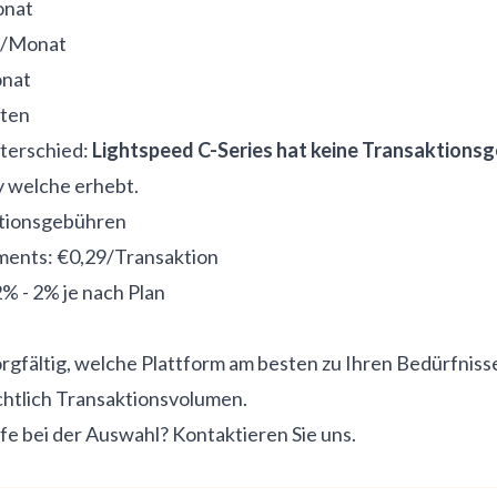
onat
9/Monat
onat
sten
nterschied:
Lightspeed C-Series hat keine Transaktions
 welche erhebt.
ktionsgebühren
ments: €0,29/Transaktion
% - 2% je nach Plan
orgfältig, welche Plattform am besten zu Ihren Bedürfnis
chtlich Transaktionsvolumen.
lfe bei der Auswahl?
Kontaktieren Sie uns
.