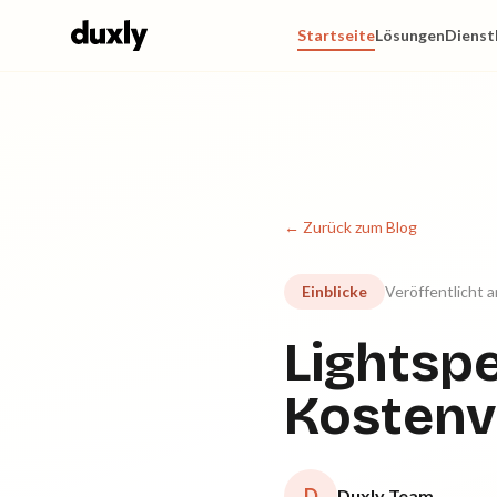
Zum Hauptinhalt springen
Startseite
Lösungen
Dienst
← Zurück zum Blog
Einblicke
Veröffentlicht 
Lightspe
Kostenv
D
Duxly Team