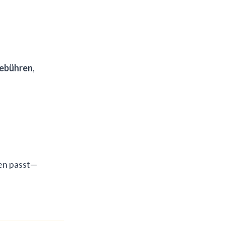
gebühren
,
sen passt—