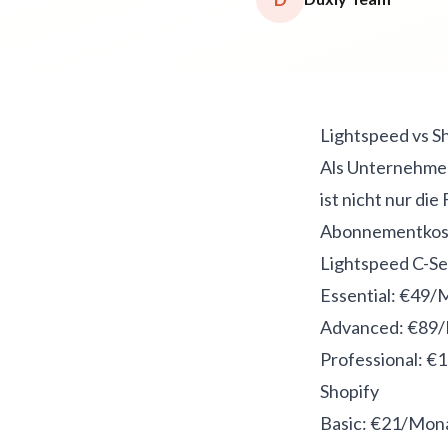
Lightspeed vs S
Als Unternehmer
ist nicht nur die
Abonnementkos
Lightspeed C-Se
Essential: €49/
Advanced: €89/
Professional: €
Shopify
Basic: €21/Mon