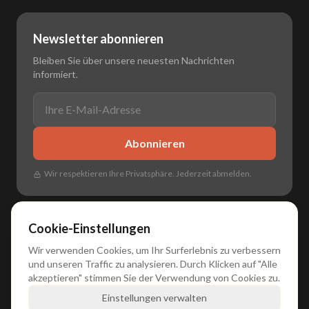
Newsletter abonnieren
Bleiben Sie über unsere neuesten Nachrichten
informiert.
Abonnieren
Wir respektieren Ihre Privatsphäre. Jederzeit abmelden.
Cookie-Einstellungen
Wir verwenden Cookies, um Ihr Surferlebnis zu verbessern
🌐
🇳🇱 Nederlands
•
🇬🇧 English
•
🇩🇪 Deutsch
•
🇫🇷 Français
und unseren Traffic zu analysieren. Durch Klicken auf "Alle
akzeptieren" stimmen Sie der Verwendung von Cookies zu.
Einstellungen verwalten