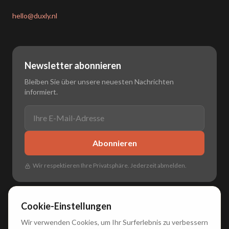
hello@duxly.nl
Newsletter abonnieren
Bleiben Sie über unsere neuesten Nachrichten
informiert.
Abonnieren
Wir respektieren Ihre Privatsphäre. Jederzeit abmelden.
Cookie-Einstellungen
Wir verwenden Cookies, um Ihr Surferlebnis zu verbessern
🌐
🇳🇱 Nederlands
•
🇬🇧 English
•
🇩🇪 Deutsch
•
🇫🇷 Français