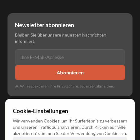
Newsletter abonnieren
Bleiben Sie über unsere neuesten Nachrichten
informiert.
Abonnieren
Wir respektieren Ihre Privatsphäre. Jederzeit abmelden.
Cookie-Einstellungen
Wir verwenden Cookies, um Ihr Surferlebnis zu verbessern
🌐
🇳🇱 Nederlands
•
🇬🇧 English
•
🇩🇪 Deutsch
•
🇫🇷 Français
und unseren Traffic zu analysieren. Durch Klicken auf "Alle
akzeptieren" stimmen Sie der Verwendung von Cookies zu.