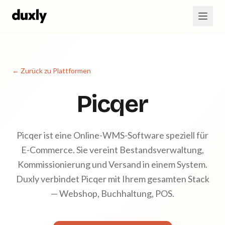
Zum Hauptinhalt springen
← Zurück zu Plattformen
Picqer
Picqer ist eine Online-WMS-Software speziell für
E-Commerce. Sie vereint Bestandsverwaltung,
Kommissionierung und Versand in einem System.
Duxly verbindet Picqer mit Ihrem gesamten Stack
— Webshop, Buchhaltung, POS.