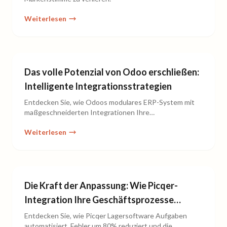
Weiterlesen
Das volle Potenzial von Odoo erschließen:
Intelligente Integrationsstrategien
Entdecken Sie, wie Odoos modulares ERP-System mit
maßgeschneiderten Integrationen Ihre
Geschäftsprozesse optimieren kann.
Weiterlesen
Die Kraft der Anpassung: Wie Picqer-
Integration Ihre Geschäftsprozesse
verbessert
Entdecken Sie, wie Picqer Lagersoftware Aufgaben
automatisiert, Fehler um 80% reduziert und die