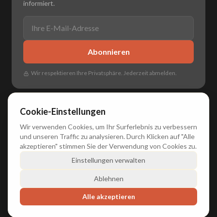
informiert.
Abonnieren
Wir respektieren Ihre Privatsphäre. Jederzeit abmelden.
Cookie-Einstellungen
Wir verwenden Cookies, um Ihr Surferlebnis zu verbessern
🌐
🇳🇱 Nederlands
•
🇬🇧 English
•
🇩🇪 Deutsch
•
🇫🇷 Français
und unseren Traffic zu analysieren. Durch Klicken auf "Alle
akzeptieren" stimmen Sie der Verwendung von Cookies zu.
Einstellungen verwalten
© 2026 Duxly. Alle Rechte vorbehalten.
Ablehnen
Amsterdam • The Netherlands
Alle akzeptieren